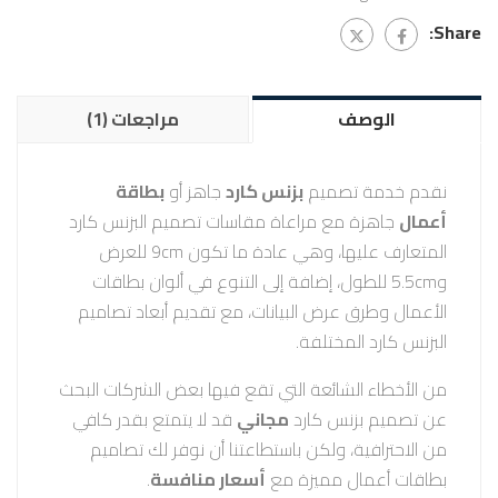
واحد
Share:
الوصف
مراجعات (1)
نقدم خدمة تصميم
بزنس كارد
جاهز أو
بطاقة
أعمال
جاهزة مع مراعاة مقاسات تصميم البزنس كارد
المتعارف عليها، وهي عادة ما تكون 9cm للعرض
و5.5cm للطول، إضافة إلى التنوع في ألوان بطاقات
الأعمال وطرق عرض البيانات، مع تقديم أبعاد تصاميم
البزنس كارد المختلفة.
من الأخطاء الشائعة التي تقع فيها بعض الشركات البحث
عن تصميم بزنس كارد
مجاني
قد لا يتمتع بقدر كافي
من الاحترافية، ولكن باستطاعتنا أن نوفر لك تصاميم
بطاقات أعمال مميزة مع
أسعار منافسة
.