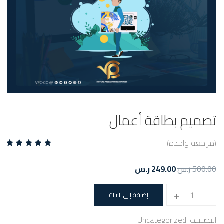
تصميم بطاقة أعمال
(مراجعة واحدة)
تم
التقييم
500.00
ر.س
249.00
ر.س
بـ
5.00
من 5
+
-
إضافة إلى السلة
بناءً على
تقييم
التصنيف:
Uncategorized
عميل