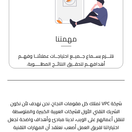
مهمتنا
نلتـــزم بســماع جــميــع احتياجــات عملائنــا وفهــم
أهدافهــم لتحقــيق النتائــج المطلـــــوبة.
شركة VPC تمتلك كل مقومات النجاح، نحن نهدف لأن نكون
الشريك التقني الأول للشركات العربية الكبيرة والمتوسطة
لننقل أعمالهم على الويب، لدينا مبادئ وأهداف واضحة تجعل
اختياراتنا لفريق العمل أصعب. نعتقد أن المهارات التقنية