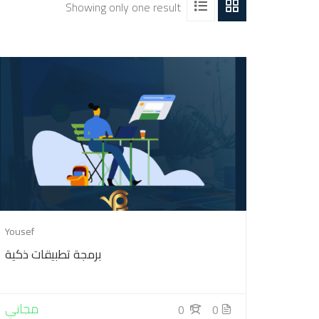
Showing only one result
Yousef
برمجة تطبيقات ذكية
مجاني
0
0